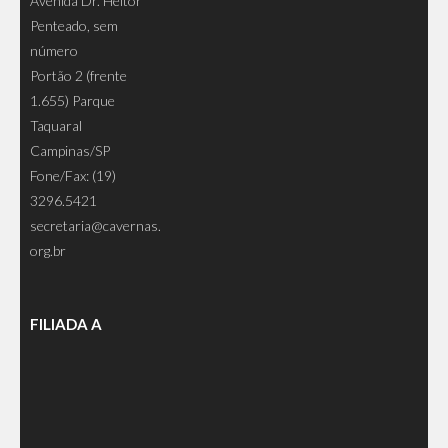
Avenida Dr. Heitor
Penteado, sem
número
Portão 2 (frente
1.655) Parque
Taquaral
Campinas/SP
Fone/Fax: (19)
3296.5421
secretaria@cavernas.
org.br
FILIADA A