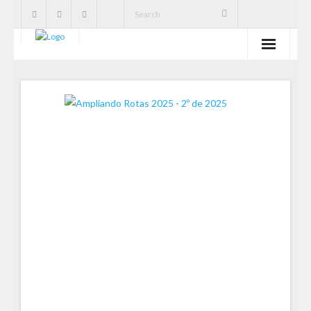
SBE
Cavernas
Publicações
Notícias
Ações
Serviços
CNC