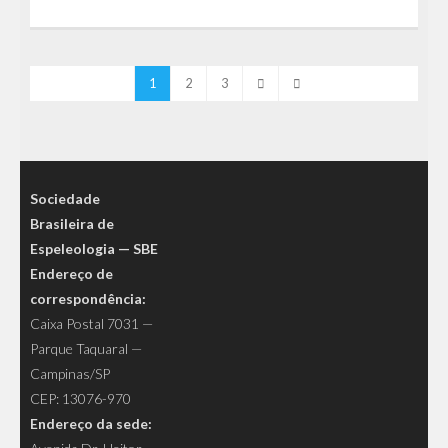
1
2
3
Sociedade
Brasileira de
Espeleologia — SBE
Endereço de
correspondência:
Caixa Postal 7031 —
Parque Taquaral —
Campinas/SP
CEP: 13076-970
Endereço da sede: