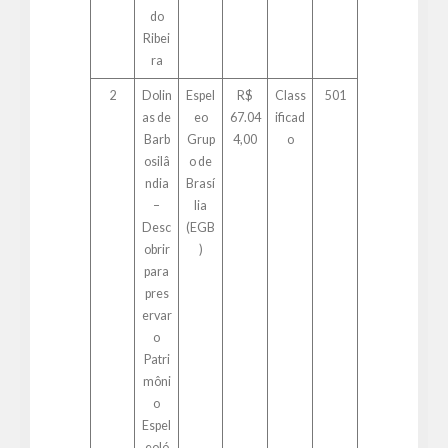
do
Ribei
ra
2
Dolin
Espel
R$
Class
501
as de
eo
67.04
ificad
Barb
Grup
4,00
o
osilâ
o de
ndia
Brasí
–
lia
Desc
(EGB
obrir
)
para
pres
ervar
o
Patri
môni
o
Espel
eoló