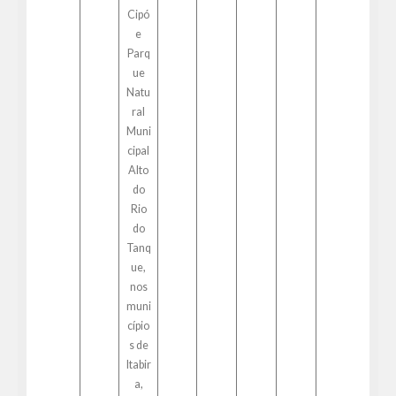
Cipó
e
Parq
ue
Natu
ral
Muni
cipal
Alto
do
Rio
do
Tanq
ue,
nos
muni
cípio
s de
Itabir
a,