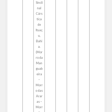
Sincli
nal
Cárs
tica
de
Ituaç
u,
Bahi
a.
(Mor
ro da
Man
guab
eira
–
Morr
o das
Arar
as –
Morr