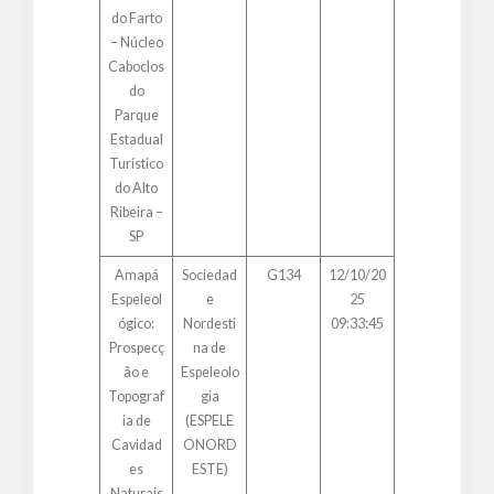
do Farto
– Núcleo
Caboclos
do
Parque
Estadual
Turístico
do Alto
Ribeira –
SP
Amapá
Sociedad
G134
12/10/20
Espeleol
e
25
ógico:
Nordesti
09:33:45
Prospecç
na de
ão e
Espeleolo
Topograf
gia
ia de
(ESPELE
Cavidad
ONORD
es
ESTE)
Naturais