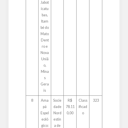
Jabot
icatu
bas,
Itam
bé do
Mato
Dent
ro e
Nova
Uniã
o,
Mina
s
Gera
is
8
Ama
Socie
R$
Class
323
pá
dade
78.11
ificad
Espel
Nord
0,00
o
eoló
estin
gico:
a de