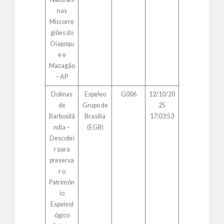
nas
Microrre
giões do
Oiapoqu
e e
Mazagão
– AP
Dolinas
Espeleo
G006
12/10/20
de
Grupo de
25
Barbosilâ
Brasília
17:03:53
ndia –
(EGB)
Descobri
r para
preserva
r o
Patrimôn
io
Espeleol
ógico