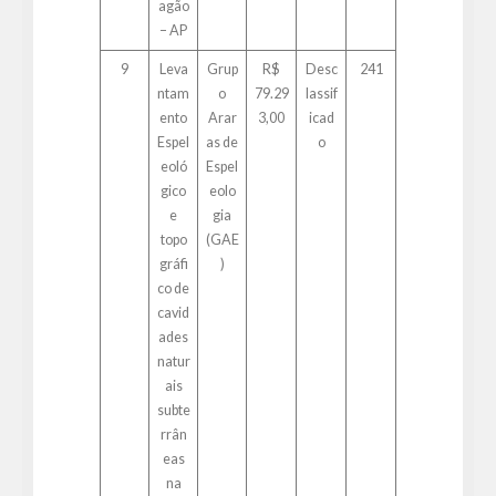
agão
– AP
9
Leva
Grup
R$
Desc
241
ntam
o
79.29
lassif
ento
Arar
3,00
icad
Espel
as de
o
eoló
Espel
gico
eolo
e
gia
topo
(GAE
gráfi
)
co de
cavid
ades
natur
ais
subte
rrân
eas
na