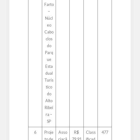
Farto
–
Núcl
eo
Cabo
clos
do
Parq
ue
Esta
dual
Turís
tico
do
Alto
Ribei
ra –
SP
6
Proje
Asso
R$
Class
477
to de
ciaçã
79.91
ificad