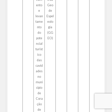
ento
Geo
e
de
levan
Espel
tame
eolo
nto
gia
do
(GG
pote
EO)
ncial
turíst
ico
das
cavid
ades
no
muni
cípio
de
Cora
ção
de