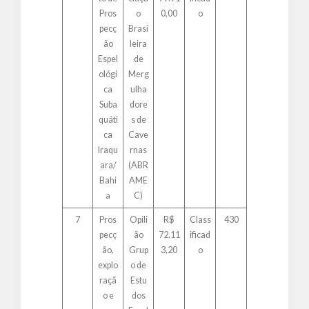
Pros
o
0,00
o
pecç
Brasi
ão
leira
Espel
de
ológi
Merg
ca
ulha
Suba
dore
quáti
s de
ca
Cave
Iraqu
rnas
ara/
(ABR
Bahi
AME
a
C)
7
Pros
Opili
R$
Class
430
pecç
ão
72.11
ificad
ão,
Grup
3,20
o
explo
o de
raçã
Estu
o e
dos