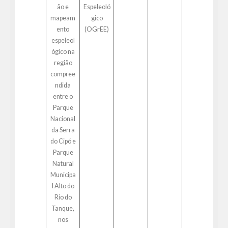
ão e
Espeleoló
mapeam
gico
ento
(OGrEE)
espeleol
ógico na
região
compree
ndida
entre o
Parque
Nacional
da Serra
do Cipó e
Parque
Natural
Municipa
l Alto do
Rio do
Tanque,
nos