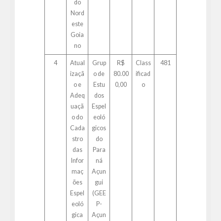
do
Nord
este
Goia
no
4
Atual
Grup
R$
Class
481
izaçã
o de
80.00
ificad
o e
Estu
0,00
o
Adeq
dos
uaçã
Espel
o do
eoló
Cada
gicos
stro
do
das
Para
Infor
ná
maç
Açun
ões
gui
Espel
(GEE
eoló
P-
gica
Açun