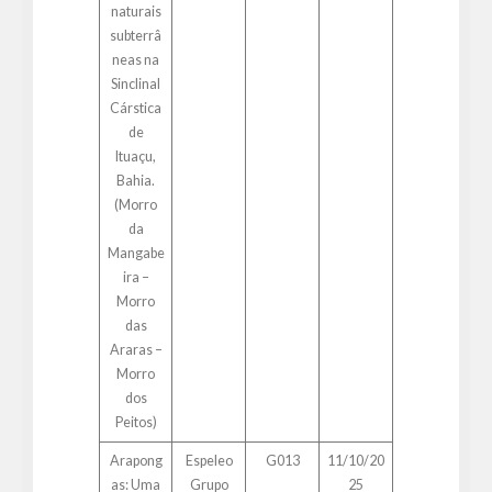
naturais
subterrâ
neas na
Sinclinal
Cárstica
de
Ituaçu,
Bahia.
(Morro
da
Mangabe
ira –
Morro
das
Araras –
Morro
dos
Peitos)
Arapong
Espeleo
G013
11/10/20
as: Uma
Grupo
25