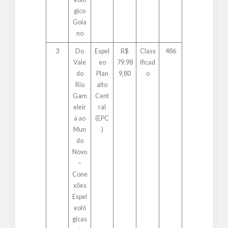
gico
Goia
no
3
Do
Espel
R$
Class
486
Vale
eo
79.98
ificad
do
Plan
9,80
o
Rio
alto
Gam
Cent
eleir
ral
a ao
(EPC
Mun
)
do
Novo
–
Cone
xões
Espel
eoló
gicas