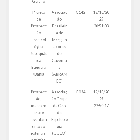
Goiano
Projeto
Associaç
G142
12/10/20
de
ão
25
Prospecç
Brasileir
20:51:03
ão
a de
Espeleol
Mergulh
ógica
adores
Subaquát
de
ica
Caverna
Iraquara
s
/Bahia
(ABRAM
EC)
Prospecç
Associaç
G034
12/10/20
ão,
ão Grupo
25
mapeam
da Geo
22:50:17
ento e
de
levantam
Espeleolo
ento do
gia
potencial
(GGEO)