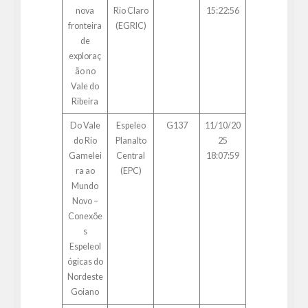
nova
Rio Claro
15:22:56
fronteira
(EGRIC)
de
exploraç
ão no
Vale do
Ribeira
Do Vale
Espeleo
G137
11/10/20
do Rio
Planalto
25
Gamelei
Central
18:07:59
ra ao
(EPC)
Mundo
Novo –
Conexõe
s
Espeleol
ógicas do
Nordeste
Goiano