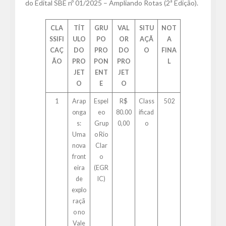
do Edital SBE nº 01/2025 – Ampliando Rotas (2ª Edição).
CLA
TÍT
GRU
VAL
SITU
NOT
SSIFI
ULO
PO
OR
AÇÃ
A
CAÇ
DO
PRO
DO
O
FINA
ÃO
PRO
PON
PRO
L
JET
ENT
JET
O
E
O
1
Arap
Espel
R$
Class
502
onga
eo
80.00
ificad
s:
Grup
0,00
o
Uma
o Rio
nova
Clar
front
o
eira
(EGR
de
IC)
explo
raçã
o no
Vale