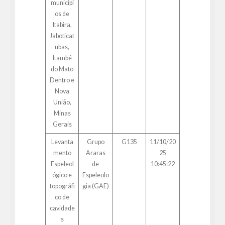
municípi
os de
Itabira,
Jaboticat
ubas,
Itambé
do Mato
Dentro e
Nova
União,
Minas
Gerais
Levanta
Grupo
G135
11/10/20
mento
Araras
25
Espeleol
de
10:45:22
ógico e
Espeleolo
topográfi
gia (GAE)
co de
cavidade
s