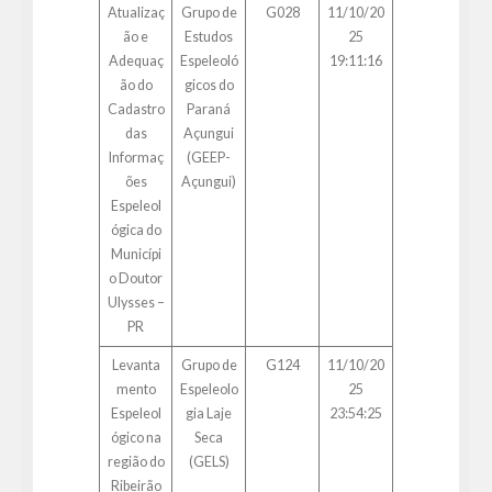
Atualizaç
Grupo de
G028
11/10/20
ão e
Estudos
25
Adequaç
Espeleoló
19:11:16
ão do
gicos do
Cadastro
Paraná
das
Açungui
Informaç
(GEEP-
ões
Açungui)
Espeleol
ógica do
Municípi
o Doutor
Ulysses –
PR
Levanta
Grupo de
G124
11/10/20
mento
Espeleolo
25
Espeleol
gia Laje
23:54:25
ógico na
Seca
região do
(GELS)
Ribeirão