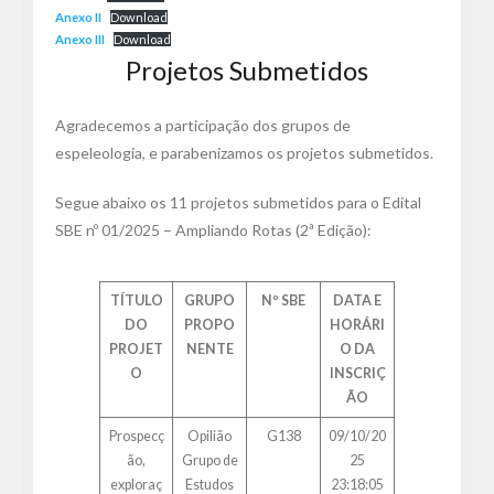
Anexo II
Download
Anexo III
Download
Projetos Submetidos
Agradecemos a participação dos grupos de
espeleologia, e parabenizamos os projetos submetidos.
Segue abaixo os 11 projetos submetidos para o Edital
SBE nº 01/2025 – Ampliando Rotas (2ª Edição):
TÍTULO
GRUPO
Nº SBE
DATA E
DO
PROPO
HORÁRI
PROJET
NENTE
O DA
O
INSCRIÇ
ÃO
Prospecç
Opilião
G138
09/10/20
ão,
Grupo de
25
exploraç
Estudos
23:18:05