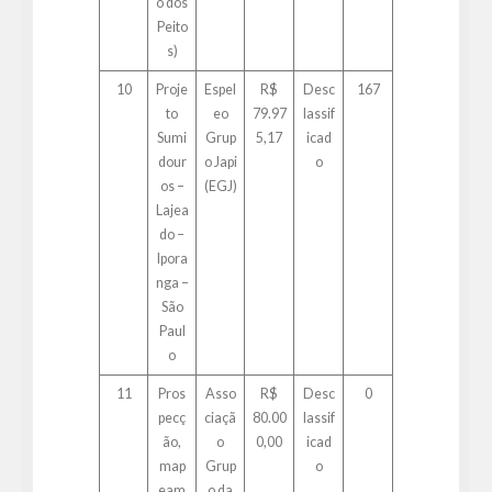
o dos
Peito
s)
10
Proje
Espel
R$
Desc
167
to
eo
79.97
lassif
Sumi
Grup
5,17
icad
dour
o Japi
o
os –
(EGJ)
Lajea
do –
Ipora
nga –
São
Paul
o
11
Pros
Asso
R$
Desc
0
pecç
ciaçã
80.00
lassif
ão,
o
0,00
icad
map
Grup
o
eam
o da