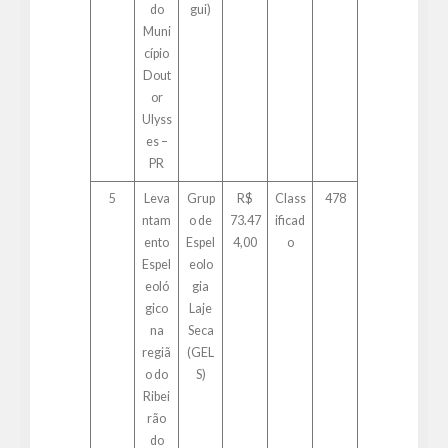
do
gui)
Muni
cípio
Dout
or
Ulyss
es –
PR
5
Leva
Grup
R$
Class
478
ntam
o de
73.47
ificad
ento
Espel
4,00
o
Espel
eolo
eoló
gia
gico
Laje
na
Seca
regiã
(GEL
o do
S)
Ribei
rão
do