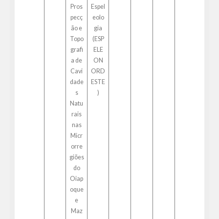
Pros
Espel
pecç
eolo
ão e
gia
Topo
(ESP
grafi
ELE
a de
ON
Cavi
ORD
dade
ESTE
s
)
Natu
rais
nas
Micr
orre
giões
do
Oiap
oque
e
Maz