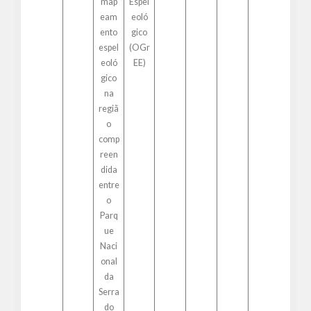
map
Espel
eam
eoló
ento
gico
espel
(OGr
eoló
EE)
gico
na
regiã
o
comp
reen
dida
entre
o
Parq
ue
Naci
onal
da
Serra
do