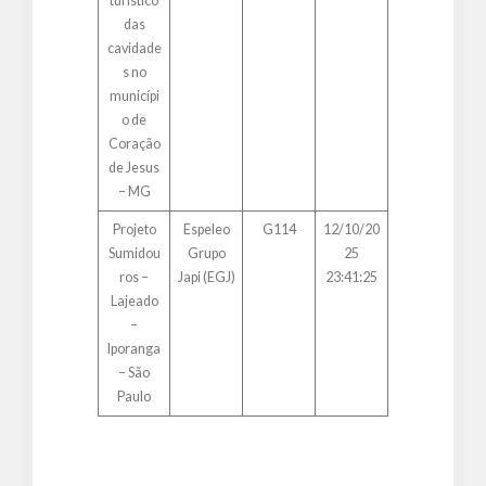
turístico
das
cavidade
s no
municípi
o de
Coração
de Jesus
– MG
Projeto
Espeleo
G114
12/10/20
Sumidou
Grupo
25
ros –
Japi (EGJ)
23:41:25
Lajeado
–
Iporanga
– São
Paulo