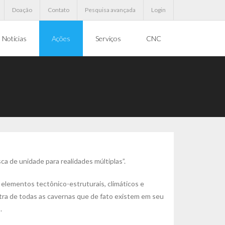
Doação
Contato
Pesquisa avançada
Login
Notícias
Ações
Serviços
CNC
ca de unidade para realidades múltiplas”.
 elementos tectônico-estruturais, climáticos e
tra de todas as cavernas que de fato existem em seu
.