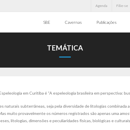
Agenda
Filie-se
SBE
Cavernas
Publicações
TEMÁTICA
peleologia em Curitiba é “A espeleologia brasileira em perspectiva: bus
s naturais subterrâneas, seja pela diversidade de litologias combinada a
is. Mas muito provavelmente os números registrados são apenas uma amos
eses, litologias, dimensões e peculiaridades físicas, biológicas e culturais