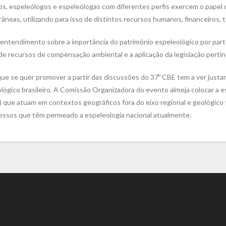
os, espeleólogos e espeleólogas com diferentes perfis exercem o papel de
âneas, utilizando para isso de distintos recursos humanos, financeiros,
o entendimento sobre a importância do patrimônio espeleológico por part
 de recursos de compensação ambiental e a aplicação da legislação perti
que se quer promover a partir das discussões do 37º CBE tem a ver just
lógico brasileiro. A Comissão Organizadora do evento almeja colocar a e
 que atuam em contextos geográficos fora do eixo regional e geológico tr
cessos que têm permeado a espeleologia nacional atualmente.