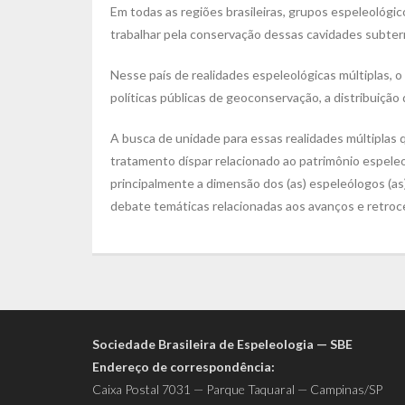
Em todas as regiões brasileiras, grupos espeleológic
trabalhar pela conservação dessas cavidades subterr
Nesse país de realidades espeleológicas múltiplas, 
políticas públicas de geoconservação, a distribuição
A busca de unidade para essas realidades múltiplas 
tratamento díspar relacionado ao patrimônio espeleo
principalmente a dimensão dos (as) espeleólogos (as)
debate temáticas relacionadas aos avanços e retro
Sociedade Brasileira de Espeleologia — SBE
Endereço de correspondência:
Caixa Postal 7031 — Parque Taquaral — Campinas/SP