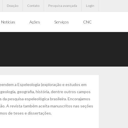
Doação
Contato
Pesquisa avançada
Login
Notícias
Ações
Serviços
CNC
reendem a Espeleologia (exploração e estudos em
 geologia, geografia, história, dentre outros campos
 da pesquisa espeleológica brasileira. Encorajamos
ação. A revista também aceita manuscritos nas seções
sumos de teses e dissertações.