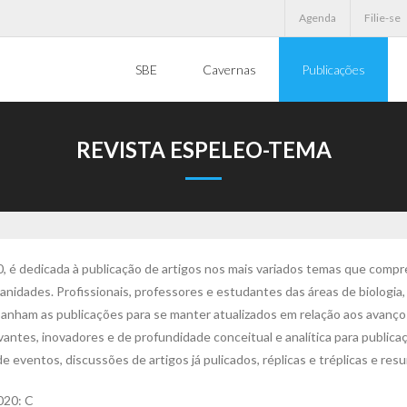
Agenda
Filie-se
SBE
Cavernas
Publicações
REVISTA ESPELEO-TEMA
 é dedicada à publicação de artigos nos mais variados temas que comp
manidades. Profissionais, professores e estudantes das áreas de biologia,
anham as publicações para se manter atualizados em relação aos avanços
antes, inovadores e de profundidade conceitual e analítica para public
de eventos, discussões de artigos já pulicados, réplicas e tréplicas e re
020: C