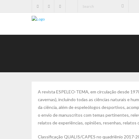
A revista ESPELEO-TEMA, em circulação desde 1970,
cavernas), incluindo todas as ciências naturais e hu
da ciência, além de espeleólogos desportivos, acomp
o envio de manuscritos com temas pertinentes, relev
relatos de experiências, opiniões, resenhas, relatos 
Classificação QUALIS/CAPES no quadriênio 2017-2