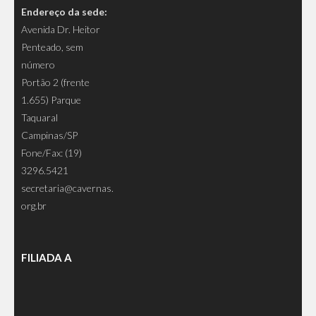
Endereço da sede:
Avenida Dr. Heitor
Penteado, sem
número
Portão 2 (frente
1.655) Parque
Taquaral
Campinas/SP
Fone/Fax: (19)
3296.5421
secretaria@cavernas.
org.br
FILIADA A