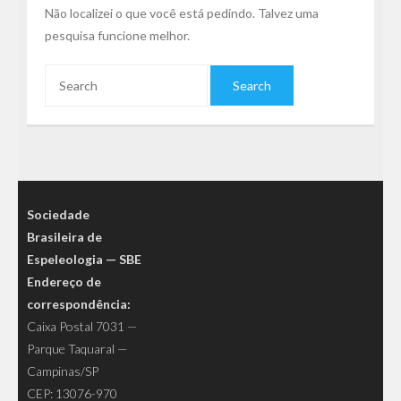
Não localizei o que você está pedindo. Talvez uma
pesquisa funcione melhor.
Sociedade
Brasileira de
Espeleologia — SBE
Endereço de
correspondência:
Caixa Postal 7031 —
Parque Taquaral —
Campinas/SP
CEP: 13076-970