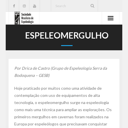
SBE
ESPELEOMERGULHO
Cavernas
Publicações
Por Drica de Castro (Grupo de Espeleologia Serra da
Notícias
Bodoquena – GESB)
Ações
Hoje praticado por muitos como uma atividade de
contemplação com uso de equipamentos de alta
Serviços
tecnologia, o espeleomergulho surge na espeleologia
como mais uma técnica para ampliar as explorações. Os
CNC
primeiros mergulhos em cavernas foram realizados na
Europa por espeleólogos que precisavam conquistar