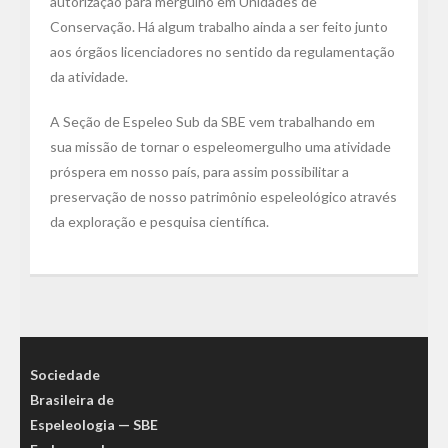
autorização para mergulho em Unidades de
Conservação. Há algum trabalho ainda a ser feito junto
aos órgãos licenciadores no sentido da regulamentação
da atividade.
A Seção de Espeleo Sub da SBE vem trabalhando em
sua missão de tornar o espeleomergulho uma atividade
próspera em nosso país, para assim possibilitar a
preservação de nosso patrimônio espeleológico através
da exploração e pesquisa científica.
Sociedade
Brasileira de
Espeleologia — SBE