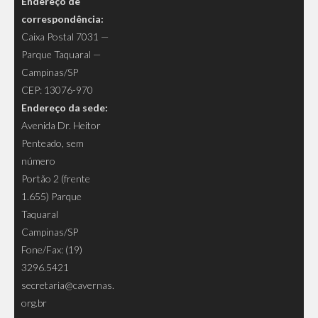
Endereço de
correspondência:
Caixa Postal 7031 —
Parque Taquaral —
Campinas/SP
CEP: 13076-970
Endereço da sede:
Avenida Dr. Heitor
Penteado, sem
número
Portão 2 (frente
1.655) Parque
Taquaral
Campinas/SP
Fone/Fax: (19)
3296.5421
secretaria@cavernas.
org.br