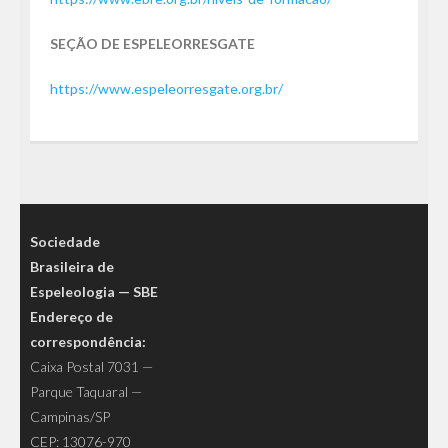
SEÇÃO DE ESPELEORRESGATE
https://www.espeleorresgate.org.br/
Sociedade
Brasileira de
Espeleologia — SBE
Endereço de
correspondência:
Caixa Postal 7031 —
Parque Taquaral —
Campinas/SP
CEP: 13076-970