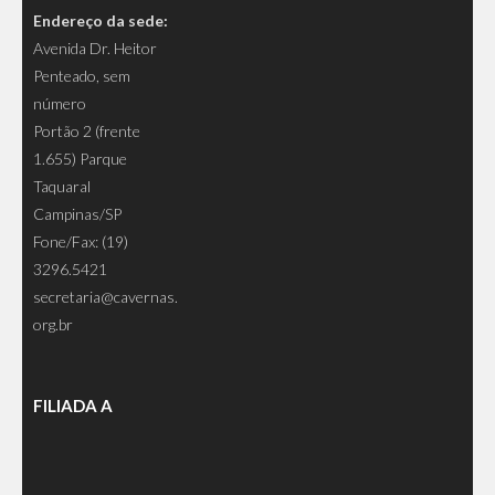
Endereço da sede:
Avenida Dr. Heitor
Penteado, sem
número
Portão 2 (frente
1.655) Parque
Taquaral
Campinas/SP
Fone/Fax: (19)
3296.5421
secretaria@cavernas.
org.br
FILIADA A