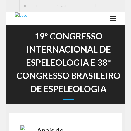
SBE
19º CONGRESSO
Cavernas
INTERNACIONAL DE
Publicações
ESPELEOLOGIA E 38º
Notícias
CONGRESSO BRASILEIRO
Ações
DE ESPELEOLOGIA
Serviços
CNC
Anais do