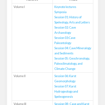
Volume I
Keynote lectures
Symposia
Session 01: History of
Speleology, Arts and Letters
Session 02: Cave
Archaeology
Session 03:Cave
Paleontology
Session 04: Cave Mineralogy
and Sediments
Session 05: Geochronology,
Paleoclimatology, and
Climate Change
Volume II
Session 06: Karst
Geomorphology
Session 07: Karst
Hydrogeology and
Speleogenesis
Volume III
Session 08 : Cave and Karst