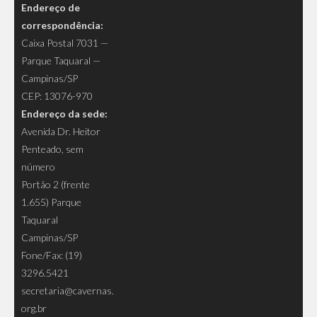
Endereço de
correspondência:
Caixa Postal 7031 —
Parque Taquaral —
Campinas/SP
CEP: 13076-970
Endereço da sede:
Avenida Dr. Heitor
Penteado, sem
número
Portão 2 (frente
1.655) Parque
Taquaral
Campinas/SP
Fone/Fax: (19)
3296.5421
secretaria@cavernas.
org.br