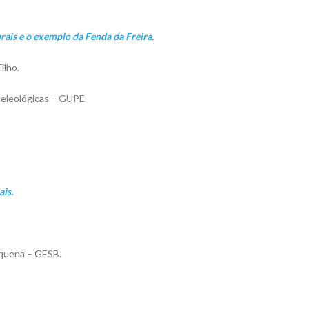
rais e o exemplo da Fenda da Freira
.
ilho.
peleológicas – GUPE
ais.
oquena – GESB.