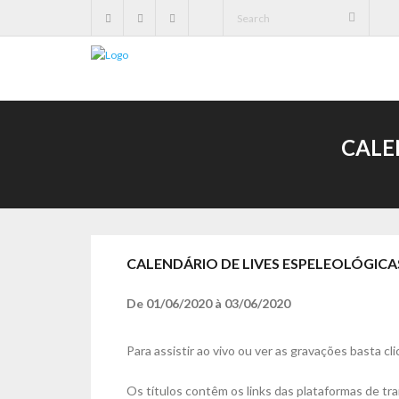
CALE
CALENDÁRIO DE LIVES ESPELEOLÓGICA
De
01/06/2020
à
03/06/2020
Para assistir ao vivo ou ver as gravações basta cli
Os títulos contêm os links das plataformas de tr