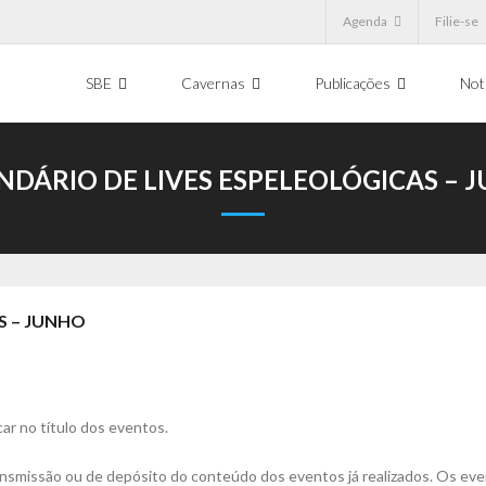
Agenda
Filie-se
SBE
Cavernas
Publicações
Not
NDÁRIO DE LIVES ESPELEOLÓGICAS – 
S – JUNHO
car no título dos eventos.
ansmissão ou de depósito do conteúdo dos eventos já realizados. Os eve