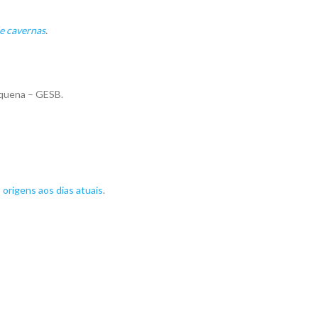
 cavernas
.
oquena – GESB.
s origens aos dias atuais
.