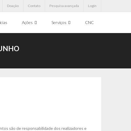
Doação
Contato
Pesquisa avançada
Login
ícias
Ações
Serviços
CNC
JUNHO
ntos são de responsabilidade dos realizadores e