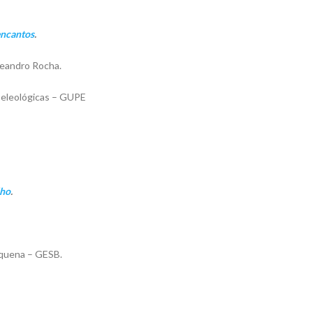
encantos
.
Leandro Rocha.
peleológicas – GUPE
lho
.
oquena – GESB.