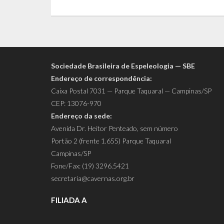
Sociedade Brasileira de Espeleologia — SBE
Endereço de correspondência:
Caixa Postal 7031 — Parque Taquaral — Campinas/SP
CEP: 13076-970
Endereço da sede:
Avenida Dr. Heitor Penteado, sem número
Portão 2 (frente 1.655) Parque Taquaral
Campinas/SP
Fone/Fax: (19) 3296.5421
secretaria@cavernas.org.br
FILIADA A