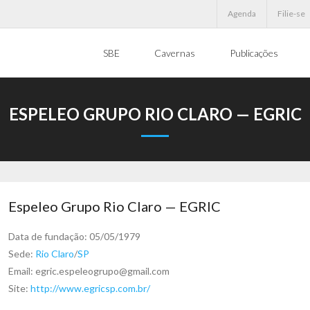
Agenda
Filie-se
SBE
Cavernas
Publicações
ESPELEO GRUPO RIO CLARO — EGRIC
Espeleo Grupo Rio Claro — EGRIC
Data de fundação: 05/05/1979
Sede:
Rio Claro
/
SP
Email: egric.espeleogrupo@gmail.com
Site:
http://www.egricsp.com.br/