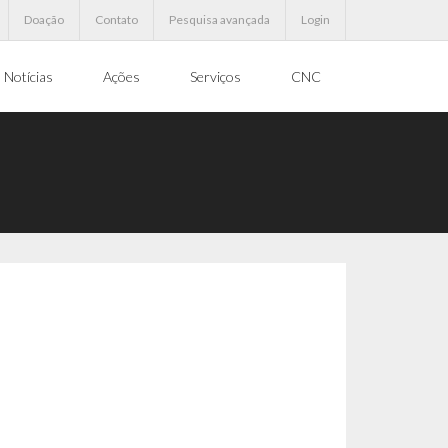
Doação
Contato
Pesquisa avançada
Login
Notícias
Ações
Serviços
CNC