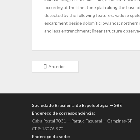
occurring at the limestone plain along the base
detected by the following features: vadose spel
escarpment beside dolomitic lowlands; northern p
and less entrenchment; linear structure observe
Anterior
Sociedade Brasileira de Espeleologia — SBE
Endereço de correspondência:
Caixa Postal 7031 — Parque Taquaral — Campinas/SP
CEP: 13076-970
Endereço da sede: