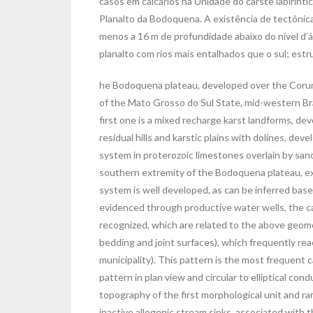
casos em calcários na Unidade do carste labiríntic
Planalto da Bodoquena. A existência de tectônic
menos a 16 m de profundidade abaixo do nível d’á
planalto com rios mais entalhados que o sul; est
he Bodoquena plateau, developed over the Corumbá
of the Mato Grosso do Sul State, mid-western Br
first one is a mixed recharge karst landforms, d
residual hills and karstic plains with dolines, de
system in proterozoic limestones overlain by san
southern extremity of the Bodoquena plateau, exh
system is well developed, as can be inferred base
evidenced through productive water wells, the ca
recognized, which are related to the above geomorp
bedding and joint surfaces), which frequently re
municipality). This pattern is the most frequent c
pattern in plan view and circular to elliptical co
topography of the first morphological unit and rar
inactive allogenic stream sinks, associated with 