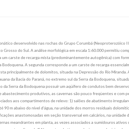
onático desenvolvido nas rochas do Grupo Corumbá (Neoproterozóico III 
o Grosso do Sul. A análise morfológica em escala 1:60.000 permitiu co
 a um carste de recarga mista (predominantemente autogênica) com formas
 da Bodoquena. A segunda corresponde a um carste de recarga essencia
osta principalmente de dolomitos, situada na Depressão do Rio Miranda. 
uana da Bacia do Paraná, no extremo sul da Serra da Bodoquena, situad
ico da Serra da Bodoquena possuir um aqüífero de condutos bem desenvol
 de abastecimento produtivos, as cavernas são pouco freqüentes e com
ociados aos compartimentos de relevo: 1) salões de abatimento irregular
té 90 m abaixo do nível d’água, na unidade dos morros residuais dolomí
ificações anastomosadas em seção transversal em calcários, na unidade do 
vernas meandrantes em planta, as vezes associados a sumidouros ativos o