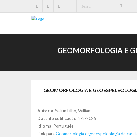
GEOMORFOLOGIA E GE
GEOMORFOLOGIA E GEOESPELEOLOGIA
Autoria
Sallun Filho, William
Data de publicação
8/8/2026
Idioma
Português
Link
para
Geomorfologia e geoespeleologia do carst