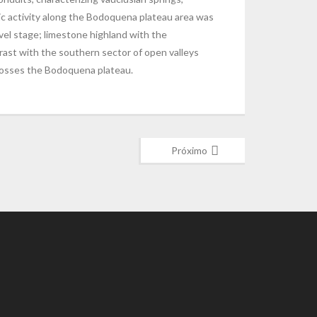
ic activity along the Bodoquena plateau area was
el stage; limestone highland with the
rast with the southern sector of open valleys
crosses the Bodoquena plateau.
Próximo