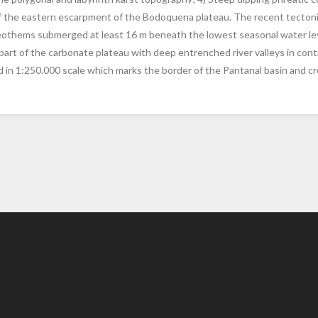
 of the eastern escarpment of the Bodoquena plateau. The recent tecton
eothems submerged at least 16 m beneath the lowest seasonal water lev
art of the carbonate plateau with deep entrenched river valleys in cont
d in 1:250.000 scale which marks the border of the Pantanal basin and 