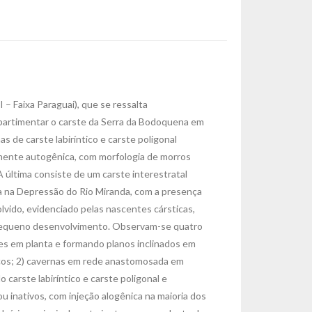
– Faixa Paraguai), que se ressalta
mpartimentar o carste da Serra da Bodoquena em
 de carste labiríntico e carste poligonal
lmente autogênica, com morfologia de morros
A última consiste de um carste interestratal
a na Depressão do Rio Miranda, com a presença
vido, evidenciado pelas nascentes cársticas,
 pequeno desenvolvimento. Observam-se quatro
es em planta e formando planos inclinados em
ticos; 2) cavernas em rede anastomosada em
carste labiríntico e carste poligonal e
u inativos, com injeção alogênica na maioria dos