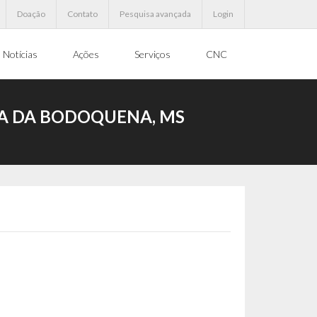
Doação
Contato
Pesquisa avançada
Login
Notícias
Ações
Serviços
CNC
RA DA BODOQUENA, MS