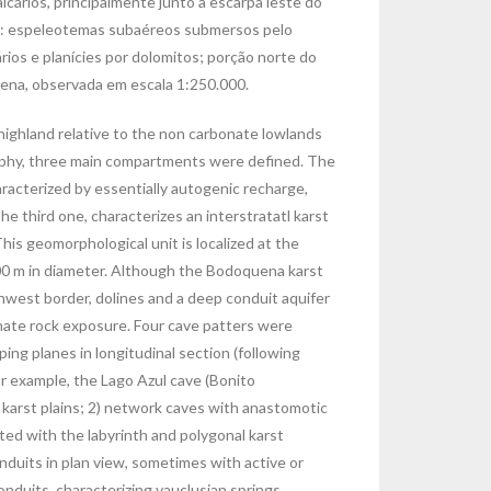
alcários, principalmente junto a escarpa leste do
omo: espeleotemas subaéreos submersos pelo
ios e planícies por dolomitos; porção norte do
quena, observada em escala 1:250.000.
highland relative to the non carbonate lowlands
raphy, three main compartments were defined. The
racterized by essentially autogenic recharge,
he third one, characterizes an interstratatl karst
is geomorphological unit is localized at the
700 m in diameter. Although the Bodoquena karst
thwest border, dolines and a deep conduit aquifer
onate rock exposure. Four cave patters were
ping planes in longitudinal section (following
or example, the Lago Azul cave (Bonito
th karst plains; 2) network caves with anastomotic
ated with the labyrinth and polygonal karst
onduits in plan view, sometimes with active or
onduits, characterizing vauclusian springs,