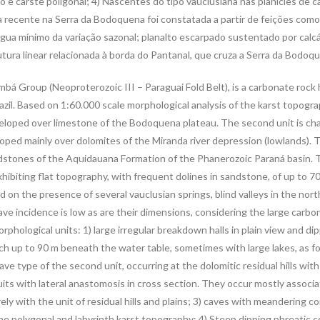
o e carste poligonal; 4) Nascentes do tipo vauclusiana nas planícies de c
a recente na Serra da Bodoquena foi constatada a partir de feições c
gua mínimo da variação sazonal; planalto escarpado sustentado por calcár
rutura linear relacionada à borda do Pantanal, que cruza a Serra da Bodo
 Group (Neoproterozoic III – Paraguai Fold Belt), is a carbonate rock 
azil. Based on 1:60.000 scale morphological analysis of the karst topog
eveloped over limestone of the Bodoquena plateau. The second unit is cha
veloped mainly over dolomites of the Miranda river depression (lowlands). T
dstones of the Aquidauana Formation of the Phanerozoic Paraná basin. Th
ibiting flat topography, with frequent dolines in sandstone, of up to 
d on the presence of several vauclusian springs, blind valleys in the nor
ve incidence is low as are their dimensions, considering the large carb
hological units: 1) large irregular breakdown halls in plain view and dip
ach up to 90 m beneath the water table, sometimes with large lakes, as f
ave type of the second unit, occurring at the dolomitic residual hills wi
nduits with lateral anastomosis in cross section. They occur mostly associ
ely with the unit of residual hills and plains; 3) caves with meandering c
the polygonal and labyrinth karst topography; 4) Steep dipping phreatic c