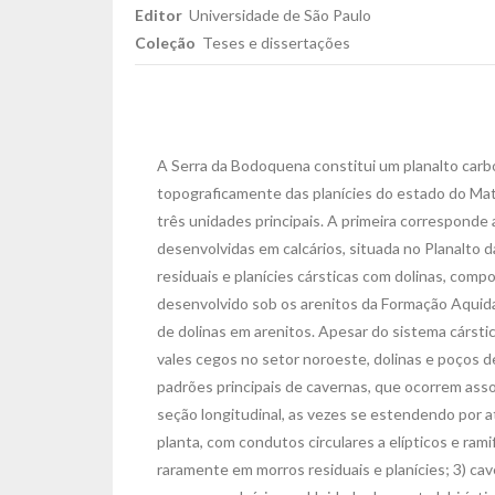
Editor
Universidade de São Paulo
Coleção
Teses e dissertações
A Serra da Bodoquena constitui um planalto carb
topograficamente das planícies do estado do Mat
três unidades principais. A primeira corresponde
desenvolvidas em calcários, situada no Planalto
residuais e planícies cársticas com dolinas, comp
desenvolvido sob os arenitos da Formação Aquida
de dolinas em arenitos. Apesar do sistema cárst
vales cegos no setor noroeste, dolinas e poços
padrões principais de cavernas, que ocorrem ass
seção longitudinal, as vezes se estendendo por a
planta, com condutos circulares a elípticos e ram
raramente em morros residuais e planícies; 3) ca