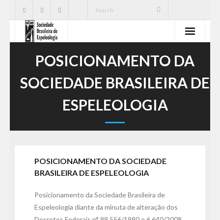
SBE
POSICIONAMENTO DA
Cavernas
SOCIEDADE BRASILEIRA DE
Publicações
ESPELEOLOGIA
Notícias
Ações
POSICIONAMENTO DA SOCIEDADE
Serviços
BRASILEIRA DE ESPELEOLOGIA
CNC
Posicionamento da Sociedade Brasileira de
Espeleologia diante da minuta de alteração dos
Decretos Federais n° 99.556/1990 e 6.640/2008