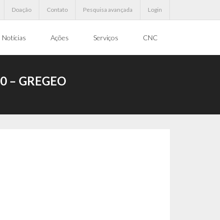
Doação
Contato
Pesquisa avançada
Login
Notícias
Ações
Serviços
CNC
20 – GREGEO