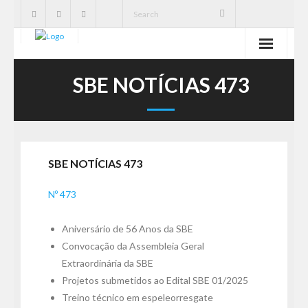
SBE
SBE NOTÍCIAS 473
Cavernas
Publicações
SBE NOTÍCIAS 473
Notícias
Nº 473
Ações
Aniversário de 56 Anos da SBE
Serviços
Convocação da Assembleia Geral
Extraordinária da SBE
CNC
Projetos submetidos ao Edital SBE 01/2025
Treino técnico em espeleorresgate