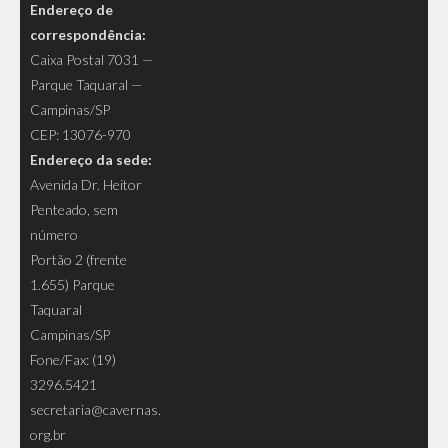
Endereço de
correspondência:
Caixa Postal 7031 —
Parque Taquaral —
Campinas/SP
CEP: 13076-970
Endereço da sede:
Avenida Dr. Heitor
Penteado, sem
número
Portão 2 (frente
1.655) Parque
Taquaral
Campinas/SP
Fone/Fax: (19)
3296.5421
secretaria@cavernas.
org.br