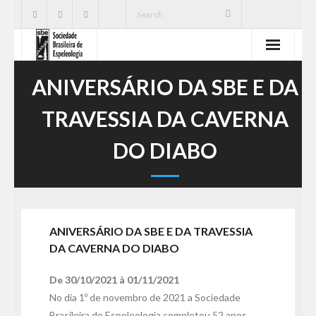
SBE
ANIVERSÁRIO DA SBE E DA
Cavernas
TRAVESSIA DA CAVERNA
Publicações
DO DIABO
Notícias
Ações
ANIVERSÁRIO DA SBE E DA TRAVESSIA
Serviços
DA CAVERNA DO DIABO
CNC
De
30/10/2021
à
01/11/2021
No dia 1º de novembro de 2021 a Sociedade
Brasileira de Espeleologia completou 52 anos.