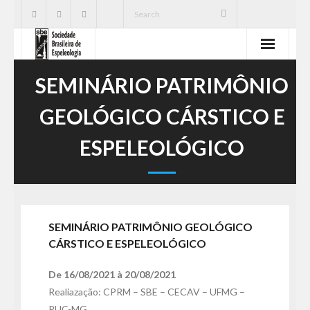
SBE
SEMINÁRIO PATRIMÔNIO
Cavernas
GEOLÓGICO CÁRSTICO E
Publicações
ESPELEOLÓGICO
Notícias
Ações
SEMINÁRIO PATRIMÔNIO GEOLÓGICO
Serviços
CÁRSTICO E ESPELEOLÓGICO
CNC
De
16/08/2021
à
20/08/2021
Realiazação: CPRM – SBE – CECAV – UFMG –
PUC-MG