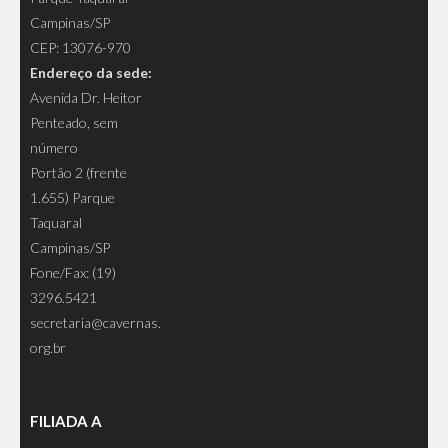
Campinas/SP
CEP: 13076-970
Endereço da sede:
Avenida Dr. Heitor
Penteado, sem
número
Portão 2 (frente
1.655) Parque
Taquaral
Campinas/SP
Fone/Fax: (19)
3296.5421
secretaria@cavernas.
org.br
FILIADA A