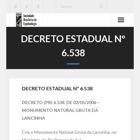
SBE
DECRETO ESTADUAL Nº
Cavernas
6.538
Publicações
Notícias
DECRETO ESTADUAL Nº 6.538
Ações
DECRETO (PR) 6.538, DE 03/05/2006 –
Serviços
MONUMENTO NATURAL GRUTA DA
LANCINHA
CNC
Cria o Monumento Natural Gruta da Lancinha, no
Município de Rio Branco do Sul.