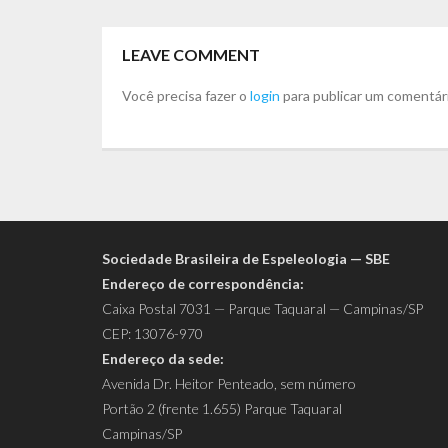
LEAVE COMMENT
Você precisa fazer o
login
para publicar um comentár
Sociedade Brasileira de Espeleologia — SBE
Endereço de correspondência:
Caixa Postal 7031 — Parque Taquaral — Campinas/SP
CEP: 13076-970
Endereço da sede:
Avenida Dr. Heitor Penteado, sem número
Portão 2 (frente 1.655) Parque Taquaral
Campinas/SP