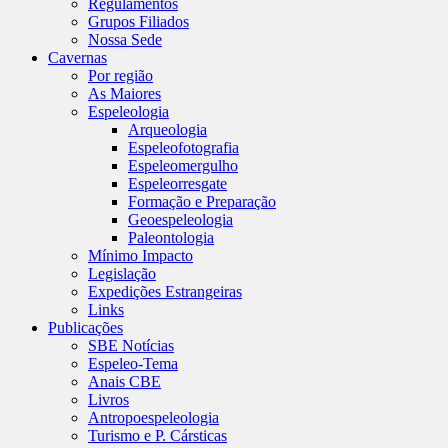
Regulamentos
Grupos Filiados
Nossa Sede
Cavernas
Por região
As Maiores
Espeleologia
Arqueologia
Espeleofotografia
Espeleomergulho
Espeleorresgate
Formação e Preparação
Geoespeleologia
Paleontologia
Mínimo Impacto
Legislação
Expedições Estrangeiras
Links
Publicações
SBE Notícias
Espeleo-Tema
Anais CBE
Livros
Antropoespeleologia
Turismo e P. Cársticas