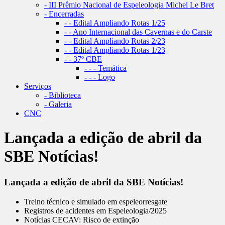
- III Prêmio Nacional de Espeleologia Michel Le Bret
- Encerradas
- - Edital Ampliando Rotas 1/25
- - Ano Internacional das Cavernas e do Carste
- - Edital Ampliando Rotas 2/23
- - Edital Ampliando Rotas 1/23
- - 37º CBE
- - - Temática
- - - Logo
Serviços
- Biblioteca
- Galeria
CNC
Lançada a edição de abril da
SBE Notícias!
Lançada a edição de abril da SBE Notícias!
Treino técnico e simulado em espeleorresgate
Registros de acidentes em Espeleologia/2025
Notícias CECAV: Risco de extinção