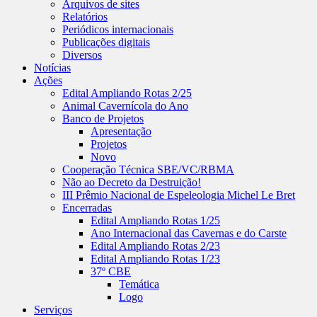
Arquivos de sites
Relatórios
Periódicos internacionais
Publicações digitais
Diversos
Notícias
Ações
Edital Ampliando Rotas 2/25
Animal Cavernícola do Ano
Banco de Projetos
Apresentação
Projetos
Novo
Cooperação Técnica SBE/VC/RBMA
Não ao Decreto da Destruição!
III Prêmio Nacional de Espeleologia Michel Le Bret
Encerradas
Edital Ampliando Rotas 1/25
Ano Internacional das Cavernas e do Carste
Edital Ampliando Rotas 2/23
Edital Ampliando Rotas 1/23
37º CBE
Temática
Logo
Serviços