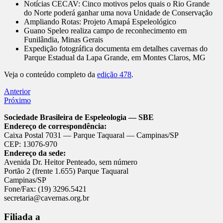
Notícias CECAV: Cinco motivos pelos quais o Rio Grande
do Norte poderá ganhar uma nova Unidade de Conservação
Ampliando Rotas: Projeto Amapá Espeleológico
Guano Speleo realiza campo de reconhecimento em
Funilândia, Minas Gerais
Expedição fotográfica documenta em detalhes cavernas do
Parque Estadual da Lapa Grande, em Montes Claros, MG
Veja o conteúdo completo da
edição 478
.
Anterior
Próximo
Sociedade Brasileira de Espeleologia — SBE
Endereço de correspondência:
Caixa Postal 7031 — Parque Taquaral — Campinas/SP
CEP: 13076-970
Endereço da sede:
Avenida Dr. Heitor Penteado, sem número
Portão 2 (frente 1.655) Parque Taquaral
Campinas/SP
Fone/Fax: (19) 3296.5421
secretaria@cavernas.org.br
Filiada a