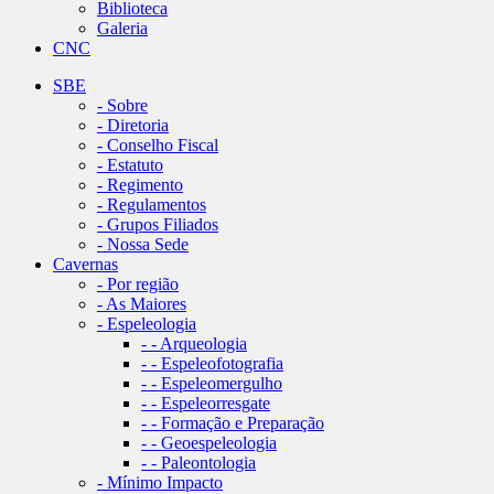
Biblioteca
Galeria
CNC
SBE
- Sobre
- Diretoria
- Conselho Fiscal
- Estatuto
- Regimento
- Regulamentos
- Grupos Filiados
- Nossa Sede
Cavernas
- Por região
- As Maiores
- Espeleologia
- - Arqueologia
- - Espeleofotografia
- - Espeleomergulho
- - Espeleorresgate
- - Formação e Preparação
- - Geoespeleologia
- - Paleontologia
- Mínimo Impacto