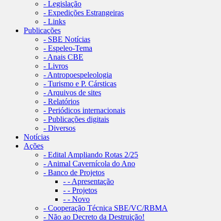
- Legislação
- Expedições Estrangeiras
- Links
Publicações
- SBE Notícias
- Espeleo-Tema
- Anais CBE
- Livros
- Antropoespeleologia
- Turismo e P. Cársticas
- Arquivos de sites
- Relatórios
- Periódicos internacionais
- Publicações digitais
- Diversos
Notícias
Ações
- Edital Ampliando Rotas 2/25
- Animal Cavernícola do Ano
- Banco de Projetos
- - Apresentação
- - Projetos
- - Novo
- Cooperação Técnica SBE/VC/RBMA
- Não ao Decreto da Destruição!