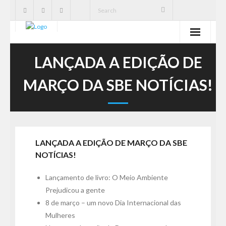
SBE
LANÇADA A EDIÇÃO DE
Cavernas
MARÇO DA SBE NOTÍCIAS!
Publicações
Notícias
LANÇADA A EDIÇÃO DE MARÇO DA SBE
Ações
NOTÍCIAS!
Serviços
Lançamento de livro: O Meio Ambiente
Prejudicou a gente
CNC
8 de março – um novo Dia Internacional das
Mulheres