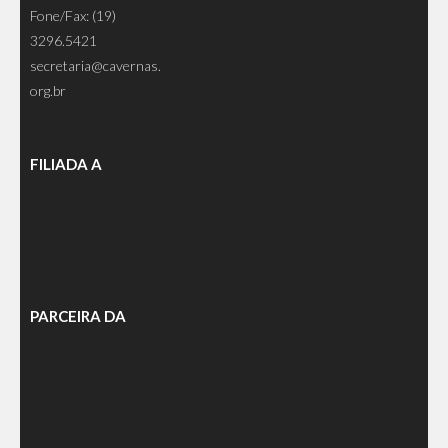
Fone/Fax: (19)
3296.5421
secretaria@cavernas.
org.br
FILIADA A
PARCEIRA DA