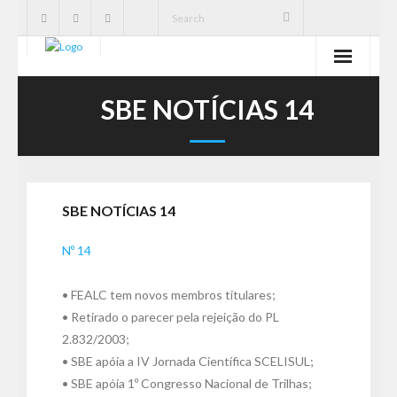
SBE
SBE NOTÍCIAS 14
Cavernas
Publicações
SBE NOTÍCIAS 14
Notícias
Nº 14
Ações
• FEALC tem novos membros titulares;
Serviços
• Retirado o parecer pela rejeição do PL
2.832/2003;
CNC
• SBE apóia a IV Jornada Científica SCELISUL;
• SBE apóia 1º Congresso Nacional de Trilhas;