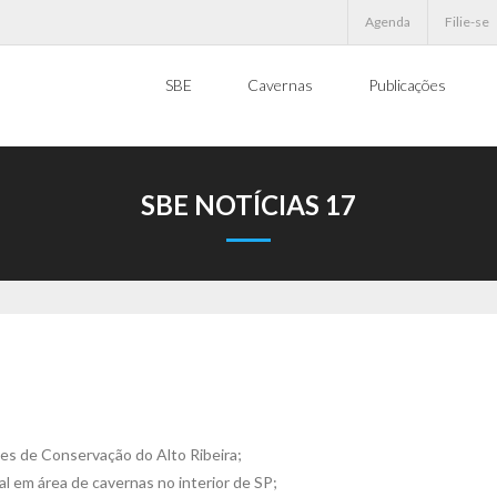
Agenda
Filie-se
SBE
Cavernas
Publicações
SBE NOTÍCIAS 17
des de Conservação do Alto Ribeira;
l em área de cavernas no interior de SP;