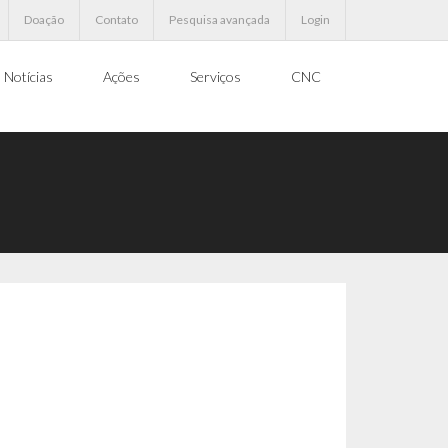
Doação
Contato
Pesquisa avançada
Login
Notícias
Ações
Serviços
CNC