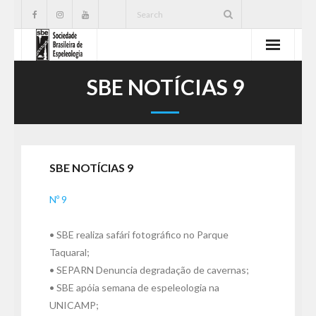
SBE
SBE NOTÍCIAS 9
Cavernas
Publicações
SBE NOTÍCIAS 9
Notícias
Nº 9
Ações
• SBE realiza safári fotográfico no Parque
Serviços
Taquaral;
• SEPARN Denuncia degradação de cavernas;
CNC
• SBE apóia semana de espeleologia na
UNICAMP;