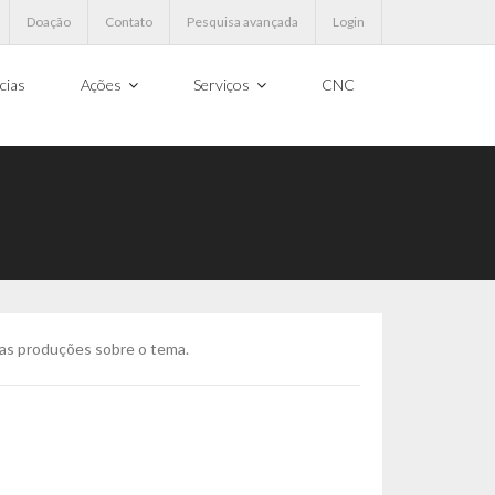
Doação
Contato
Pesquisa avançada
Login
cias
Ações
Serviços
CNC
 as produções sobre o tema.