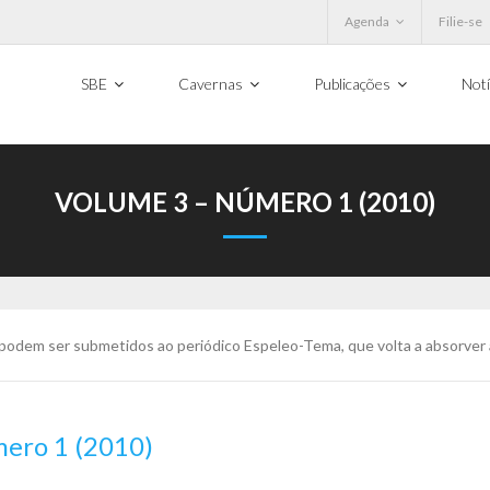
Agenda
Filie-se
SBE
Cavernas
Publicações
Notí
VOLUME 3 – NÚMERO 1 (2010)
 podem ser submetidos ao periódico Espeleo-Tema, que volta a absorver
ero 1 (2010)