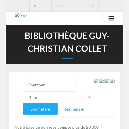
SBE
BIBLIOTHÈQUE GUY-
Cavernas
CHRISTIAN COLLET
Publicações
Notícias
Ações
Serviços
Réinitialiser
CNC
Notre base de données compte plus de 20.000