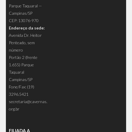
Parque Taquaral —
Campinas/SP
CEP: 13076-970
Endereço da sede:
Avenida Dr. Heitor
Penteado, sem
número
Portão 2 (frente
1.655) Parque
Taquaral
Campinas/SP
Fone/Fax: (19)
3296.5421
secretaria@cavernas.
org.br
FILIADA A