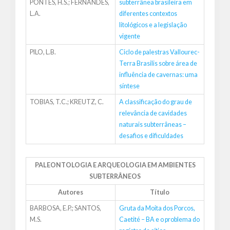
PONTES, H.S.; FERNANDES,
subterrânea brasileira em
L.A.
diferentes contextos
litológicos e a legislação
vigente
PILO, L.B.
Ciclo de palestras Vallourec-
Terra Brasilis sobre área de
influência de cavernas: uma
síntese
TOBIAS, T.C.; KREUTZ, C.
A classificação do grau de
relevância de cavidades
naturais subterrâneas –
desafios e dificuldades
PALEONTOLOGIA E ARQUEOLOGIA EM AMBIENTES
SUBTERRÂNEOS
Autores
Título
BARBOSA, E.P.; SANTOS,
Gruta da Moita dos Porcos,
M.S.
Caetité – BA e o problema do