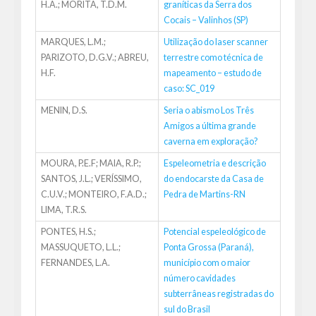
H.A.; MORITA, T.D.M.
graníticas da Serra dos
Cocais – Valinhos (SP)
MARQUES, L.M.;
Utilização do laser scanner
PARIZOTO, D.G.V.; ABREU,
terrestre como técnica de
H.F.
mapeamento – estudo de
caso: SC_019
MENIN, D.S.
Seria o abismo Los Três
Amigos a última grande
caverna em exploração?
MOURA, P.E.F; MAIA, R.P.;
Espeleometria e descrição
SANTOS, J.L.; VERÍSSIMO,
do endocarste da Casa de
C.U.V.; MONTEIRO, F.A.D.;
Pedra de Martins-RN
LIMA, T.R.S.
PONTES, H.S.;
Potencial espeleológico de
MASSUQUETO, L.L.;
Ponta Grossa (Paraná),
FERNANDES, L.A.
município com o maior
número cavidades
subterrâneas registradas do
sul do Brasil