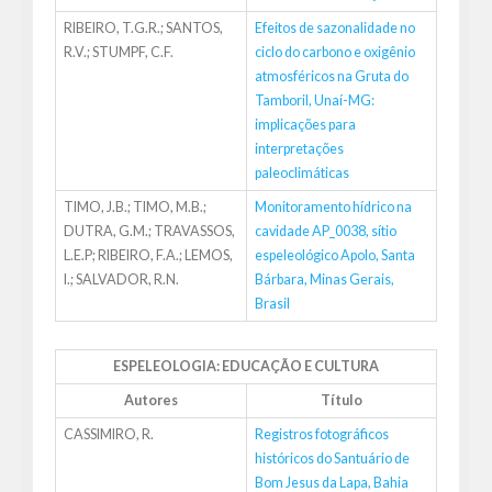
RIBEIRO, T.G.R.; SANTOS,
Efeitos de sazonalidade no
R.V.; STUMPF, C.F.
ciclo do carbono e oxigênio
atmosféricos na Gruta do
Tamboril, Unaí-MG:
implicações para
interpretações
paleoclimáticas
TIMO, J.B.; TIMO, M.B.;
Monitoramento hídrico na
DUTRA, G.M.; TRAVASSOS,
cavidade AP_0038, sítio
L.E.P; RIBEIRO, F.A.; LEMOS,
espeleológico Apolo, Santa
I.; SALVADOR, R.N.
Bárbara, Minas Gerais,
Brasil
ESPELEOLOGIA: EDUCAÇÃO E CULTURA
Autores
Título
CASSIMIRO, R.
Registros fotográficos
históricos do Santuário de
Bom Jesus da Lapa, Bahia