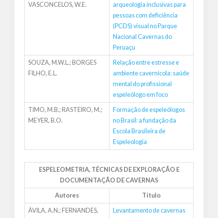
VASCONCELOS, W.E.
arqueologia inclusivas para
pessoas com deficiência
(PCDS) visual no Parque
Nacional Cavernas do
Peruaçu
SOUZA, M.W.L.; BORGES
Relação entre estresse e
FILHO, E.L.
ambiente cavernícola: saúde
mental do profissional
espeleólogo em foco
TIMO, M.B.; RASTEIRO, M.;
Formação de espeleólogos
MEYER, B.O.
no Brasil: a fundação da
Escola Brasileira de
Espeleologia
ESPELEOMETRIA, TÉCNICAS DE EXPLORAÇÃO E
DOCUMENTAÇÃO DE CAVERNAS
Autores
Título
ÁVILA, A.N.; FERNANDES,
Levantamento de cavernas