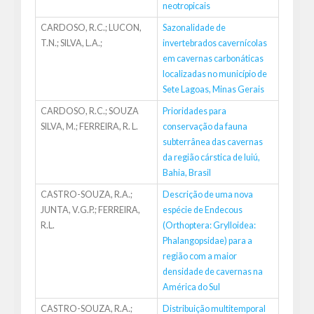
neotropicais
CARDOSO, R.C.; LUCON,
Sazonalidade de
T.N.; SILVA, L.A.;
invertebrados cavernícolas
em cavernas carbonáticas
localizadas no município de
Sete Lagoas, Minas Gerais
CARDOSO, R.C.; SOUZA
Prioridades para
SILVA, M.; FERREIRA, R. L.
conservação da fauna
subterrânea das cavernas
da região cárstica de Iuiú,
Bahia, Brasil
CASTRO-SOUZA, R.A.;
Descrição de uma nova
JUNTA, V.G.P.; FERREIRA,
espécie de Endecous
R.L.
(Orthoptera: Grylloidea:
Phalangopsidae) para a
região com a maior
densidade de cavernas na
América do Sul
CASTRO-SOUZA, R.A.;
Distribuição multitemporal