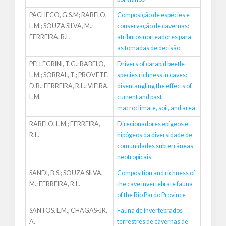
PACHECO, G.S.M; RABELO,
Composição de espécies e
L.M.; SOUZA SILVA, M.;
conservação de cavernas:
FERREIRA, R.L.
atributos norteadores para
as tomadas de decisão
PELLEGRINI, T.G.; RABELO,
Drivers of carabid beetle
L.M.; SOBRAL, T.; PROVETE,
species richness in caves:
D.B.; FERREIRA, R.L.; VIEIRA,
disentangling the effects of
L.M.
current and past
macroclimate, soil, and area
RABELO, L.M.; FERREIRA,
Direcionadores epígeos e
R.L.
hipógeos da diversidade de
comunidades subterrâneas
neotropicais
SANDI, B.S.; SOUZA SILVA,
Composition and richness of
M.; FERREIRA, R.L.
the cave invertebrate fauna
of the Rio Pardo Province
SANTOS, L.M.; CHAGAS-JR,
Fauna de invertebrados
A.
terrestres de cavernas de