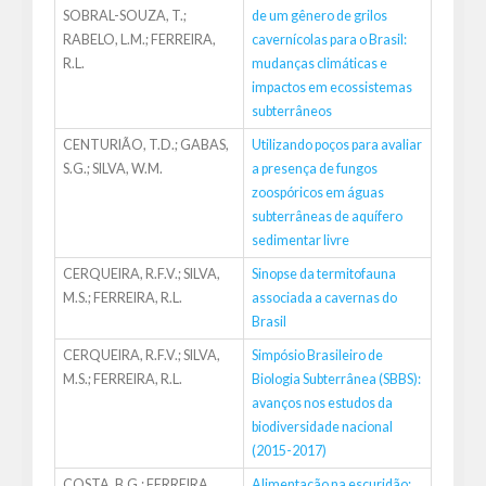
SOBRAL-SOUZA, T.;
de um gênero de grilos
RABELO, L.M.; FERREIRA,
cavernícolas para o Brasil:
R.L.
mudanças climáticas e
impactos em ecossistemas
subterrâneos
CENTURIÃO, T.D.; GABAS,
Utilizando poços para avaliar
S.G.; SILVA, W.M.
a presença de fungos
zoospóricos em águas
subterrâneas de aquífero
sedimentar livre
CERQUEIRA, R.F.V.; SILVA,
Sinopse da termitofauna
M.S.; FERREIRA, R.L.
associada a cavernas do
Brasil
CERQUEIRA, R.F.V.; SILVA,
Simpósio Brasileiro de
M.S.; FERREIRA, R.L.
Biologia Subterrânea (SBBS):
avanços nos estudos da
biodiversidade nacional
(2015-2017)
COSTA, B.G.; FERREIRA,
Alimentação na escuridão: