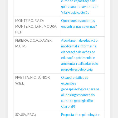
curso de capacitação de
guias para as cavernas de
Vila Propício, Goiás
MONTEIRO, F.A.D;
Que riquezas podemos
MONTEIRO, J.F.N.; MOURA,
encontrar nas cavernas?
P.E.F.
PEREIRA, C.C.A.; XAVIER,
Abordagem da educação
M.G.M.
não formal e informal na
elaboração de ações de
educação patrimonial e
ambiental realizadas pelo
grupo de espeleologia
PIVETTA, N.C.; JÚNIOR,
O papel didático de
W.B.L.
excursões
geoespeleológicas para os
alunos ingressantes do
curso de geologia (Rio
Claro-SP)
SOUSA, P.F.C.;
Proposta de espeleologia e