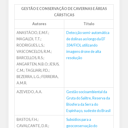
GESTÃO E CONSERVAÇÃO DE CAVERNAS E ÁREAS
CÁRSTICAS
Autores
Título
ANASTÁCIO, E.M.F.;
Detecção semi-automática
MAGALDI, T.T.;
de dolinas ao longo da EF
RODRIGUES, L.S.;
334/FIOL utilizando
VASCONCELOS, R.M.;
imagens drone de alta
BARCELLOS, R.S.;
resolução
ANGARTEN, N.B.O; JESUS,
C.M.; TAGLIARI, P.D.;
BEZERRA, L.G.; FERREIRA,
A.M.R.
AZEVEDO, A.A.
Gestão socioambiental da
Gruta do Salitre, Reserva da
Biosfera da Serra do
Espinhaço, sudeste do Brasil
BASTOS, F.H.;
Subsídios para a
CAVALCANTE, D.R.;
geoconservação do