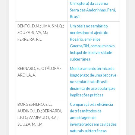
Chiroptera) da caverna
Serra das Andorinhas, Pará,
Brasil
BENTO, D.M.; LIMA, S.M.Q.;
Um oásis no semiárido
SOUZA-SILVA, M.;
nordestino: o Lajedo do
FERREIRA, R.L.
Rosário, em Felipe
Guerra/RN, como um novo
hotspot de biodiversidade
subterrânea
BERNARD, E.; OTÁLORA-
Monitoramento térmico de
ARDILA, A.
longo prazo de uma bat cave
no semiárido do Brasil:
dinâmica de uso do abrigo e
implicações práticas
BORGES FILHO, E.L.;
Comparação da eficiência
AUDINO, L.D.; BERNARDI,
de três métodos de
L.F.O.; ZAMPAULO, R.A.;
amostragem de
SOUZA, M.T.M
invertebrados em cavidades
naturais subterrâneas