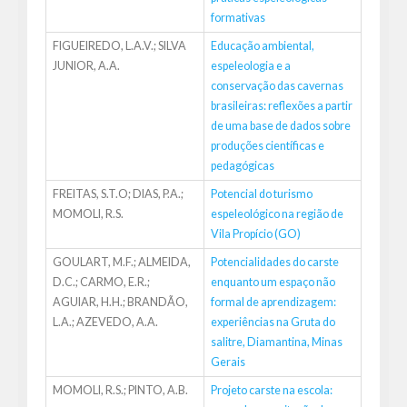
formativas
FIGUEIREDO, L.A.V.; SILVA
Educação ambiental,
JUNIOR, A.A.
espeleologia e a
conservação das cavernas
brasileiras: reflexões a partir
de uma base de dados sobre
produções científicas e
pedagógicas
FREITAS, S.T.O; DIAS, P.A.;
Potencial do turismo
MOMOLI, R.S.
espeleológico na região de
Vila Propício (GO)
GOULART, M.F.; ALMEIDA,
Potencialidades do carste
D.C.; CARMO, E.R.;
enquanto um espaço não
AGUIAR, H.H.; BRANDÃO,
formal de aprendizagem:
L.A.; AZEVEDO, A.A.
experiências na Gruta do
salitre, Diamantina, Minas
Gerais
MOMOLI, R.S.; PINTO, A.B.
Projeto carste na escola: