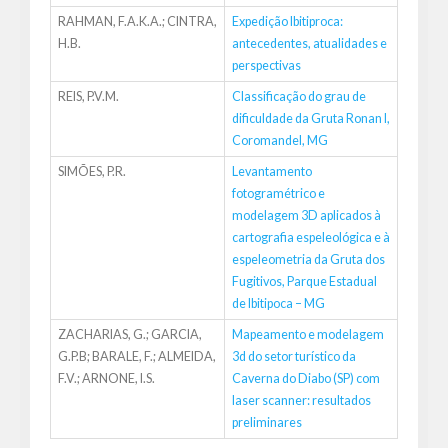
RAHMAN, F.A.K.A.; CINTRA,
Expedição Ibitiproca:
H.B.
antecedentes, atualidades e
perspectivas
REIS, P.V.M.
Classificação do grau de
dificuldade da Gruta Ronan I,
Coromandel, MG
SIMÕES, P.R.
Levantamento
fotogramétrico e
modelagem 3D aplicados à
cartografia espeleológica e à
espeleometria da Gruta dos
Fugitivos, Parque Estadual
de Ibitipoca – MG
ZACHARIAS, G.; GARCIA,
Mapeamento e modelagem
G.P.B; BARALE, F.; ALMEIDA,
3d do setor turístico da
F.V.; ARNONE, I.S.
Caverna do Diabo (SP) com
laser scanner: resultados
preliminares