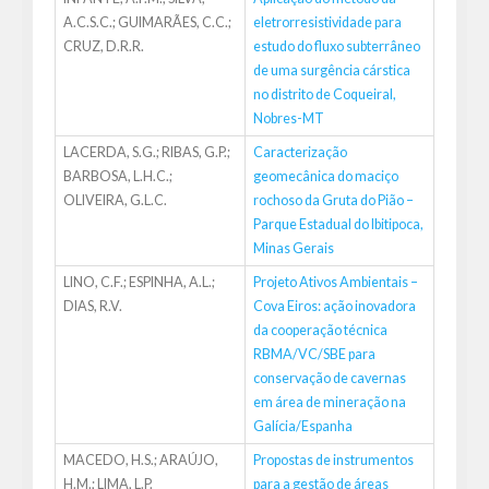
A.C.S.C.; GUIMARÃES, C.C.;
eletrorresistividade para
CRUZ, D.R.R.
estudo do fluxo subterrâneo
de uma surgência cárstica
no distrito de Coqueiral,
Nobres-MT
LACERDA, S.G.; RIBAS, G.P.;
Caracterização
BARBOSA, L.H.C.;
geomecânica do maciço
OLIVEIRA, G.L.C.
rochoso da Gruta do Pião –
Parque Estadual do Ibitipoca,
Minas Gerais
LINO, C.F.; ESPINHA, A.L.;
Projeto Ativos Ambientais –
DIAS, R.V.
Cova Eiros: ação inovadora
da cooperação técnica
RBMA/VC/SBE para
conservação de cavernas
em área de mineração na
Galícia/Espanha
MACEDO, H.S.; ARAÚJO,
Propostas de instrumentos
H.M.; LIMA, L.P.
para a gestão de áreas