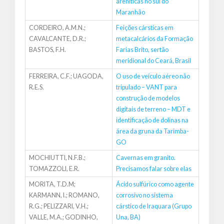
areníticas no sul do
Maranhão
CORDEIRO, A.M.N.;
Feições cársticas em
CAVALCANTE, D.R.;
metacalcários da Formação
BASTOS, F.H.
Farias Brito, sertão
meridional do Ceará, Brasil
FERREIRA, C.F.; UAGODA,
O uso de veículo aéreo não
R.E.S.
tripulado – VANT para
construção de modelos
digitais de terreno – MDT e
identificação de dolinas na
área da gruna da Tarimba-
GO
MOCHIUTTI, N.F.B.;
Cavernas em granito.
TOMAZZOLI, E.R.
Precisamos falar sobre elas
MORITA, T.D.M;
Ácido sulfúrico como agente
KARMANN, I.; ROMANO,
corrosivo no sistema
R.G.; PELIZZARI, V.H.;
cárstico de Iraquara (Grupo
VALLE, M.A.; GODINHO,
Una, BA)