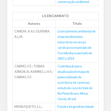
conservação ambiental
LICENCIAMENTO
Autores
Título
CANDIA, A.A.I; OLIVEIRA,
Licenciamento ambiental de
A.L.M.
empreendimentos
minerários em áreas
cársticas no município de
Ourolândia no período de
2007 a 2014
CARMO, F.F.; TOBIAS
Contribuição para
JÚNIOR, R.; KAMINO, L.H.Y.;
atualização do mapa de
CARMO, F.F.
potencialidade de
ocorrência de cavernas:
estudo de caso do Vale do
Rio Peixe Bravo, Minas
Gerais, Brasil
MASSUQUETO, L.L.;
Feições da geodiversidade