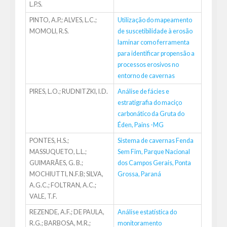
L.P.S.
PINTO, A.P.; ALVES, L.C.;
Utilização do mapeamento
MOMOLI, R.S.
de suscetibilidade à erosão
laminar como ferramenta
para identificar propensão a
processos erosivos no
entorno de cavernas
PIRES, L.O.; RUDNITZKI, I.D.
Análise de fácies e
estratigrafia do maciço
carbonático da Gruta do
Éden, Pains -MG
PONTES, H.S.;
Sistema de cavernas Fenda
MASSUQUETO, L.L.;
Sem Fim, Parque Nacional
GUIMARÃES, G. B.;
dos Campos Gerais, Ponta
MOCHIUTTI, N.F.B; SILVA,
Grossa, Paraná
A.G.C.; FOLTRAN, A.C.;
VALE, T.F.
REZENDE, A.F.; DE PAULA,
Análise estatística do
R.G.; BARBOSA, M.R.;
monitoramento