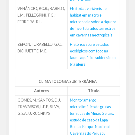
VENÂNCIO, P.C.R.; RABELO,
Efeito das variáveis de
L.M.; PELLEGRINI, T.G.;
habitat em macro e
FERREIRA, R.L.
microescala sobre a riqueza
de invertebrados terrestres
em cavernas neotropicais
ZEPON, T.; RABELLO, G.C.;
Histórico sobre estudos
BICHUETTE, M.E.
ecológicos com foco na
fauna aquática subterrânea
brasileira
CLIMATOLOGIA SUBTERRÂNEA
Autores
Título
GOMES, M.; SANTOS, D.J.
Monitoramento
TRAVASSOS, L.E.P.; SILVA,
microclimático de grutas
G.S.A; U. RUCHKYS.
turísticas de Minas Gerais:
estudo de caso da Lapa
Bonita, Parque Nacional
Cavernas do Peruaçu