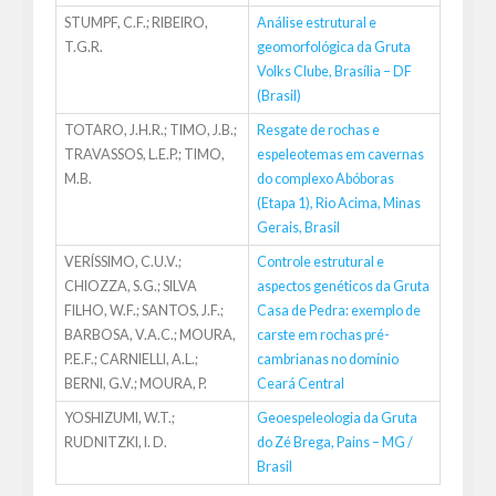
STUMPF, C.F.; RIBEIRO,
Análise estrutural e
T.G.R.
geomorfológica da Gruta
Volks Clube, Brasília – DF
(Brasil)
TOTARO, J.H.R.; TIMO, J.B.;
Resgate de rochas e
TRAVASSOS, L.E.P.; TIMO,
espeleotemas em cavernas
M.B.
do complexo Abóboras
(Etapa 1), Rio Acima, Minas
Gerais, Brasil
VERÍSSIMO, C.U.V.;
Controle estrutural e
CHIOZZA, S.G.; SILVA
aspectos genéticos da Gruta
FILHO, W.F.; SANTOS, J.F.;
Casa de Pedra: exemplo de
BARBOSA, V.A.C.; MOURA,
carste em rochas pré-
P.E.F.; CARNIELLI, A.L.;
cambrianas no domínio
BERNI, G.V.; MOURA, P.
Ceará Central
YOSHIZUMI, W.T.;
Geoespeleologia da Gruta
RUDNITZKI, I. D.
do Zé Brega, Pains – MG /
Brasil