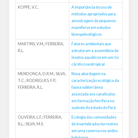
KOPPE, V.C.
A importância do uso de
métodos apropriados para
amostragem de pequenos
mamíferos em estudos
bioespeleológicos
MARTINS, V.M.; FERREIRA,
Fatores ambientais que
R.L.
estruturam a assembleia de
insetos aquáticos em um rio
cárstico neotropical
MENDONÇA, D.R.M.; SILVA,
Nova abordagem na
T.C.; RODRIGUES, F.P.;
caracterização ecológica da
FERREIRA, R.L.
fauna subterrânea
associada aos canalículos
em formação ferrífera no
sudeste do estado do Pará
OLIVEIRA, L.F.; FERREIRA,
Ecologia das comunidades
R.L.; SILVA, M.S.
de invertebrados terrestres
em uma caverna nos andes
bolivianos