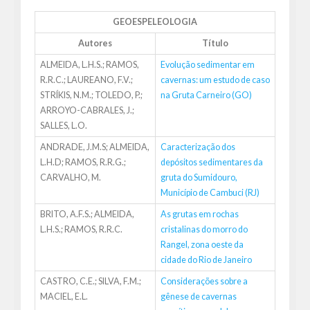
GEOESPELEOLOGIA
Autores
Título
ALMEIDA, L.H.S.; RAMOS,
Evolução sedimentar em
R.R.C.; LAUREANO, F.V.;
cavernas: um estudo de caso
STRÍKIS, N.M.; TOLEDO, P.;
na Gruta Carneiro (GO)
ARROYO-CABRALES, J.;
SALLES, L.O.
ANDRADE, J.M.S; ALMEIDA,
Caracterização dos
L.H.D; RAMOS, R.R.G.;
depósitos sedimentares da
CARVALHO, M.
gruta do Sumidouro,
Município de Cambuci (RJ)
BRITO, A.F.S.; ALMEIDA,
As grutas em rochas
L.H.S.; RAMOS, R.R.C.
cristalinas do morro do
Rangel, zona oeste da
cidade do Rio de Janeiro
CASTRO, C.E.; SILVA, F.M.;
Considerações sobre a
MACIEL, E.L.
gênese de cavernas