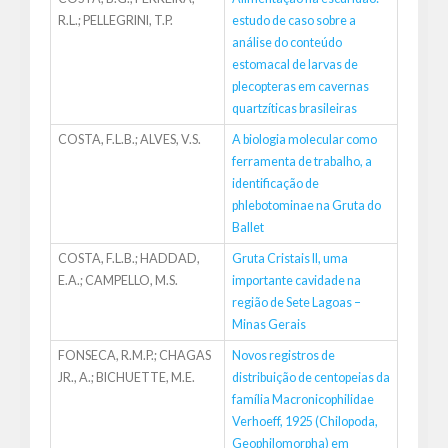
R.L.; PELLEGRINI, T.P.
estudo de caso sobre a
análise do conteúdo
estomacal de larvas de
plecopteras em cavernas
quartzíticas brasileiras
COSTA, F.L.B.; ALVES, V.S.
A biologia molecular como
ferramenta de trabalho, a
identificação de
phlebotominae na Gruta do
Ballet
COSTA, F.L.B.; HADDAD,
Gruta Cristais II, uma
E.A.; CAMPELLO, M.S.
importante cavidade na
região de Sete Lagoas –
Minas Gerais
FONSECA, R.M.P.; CHAGAS
Novos registros de
JR., A.; BICHUETTE, M.E.
distribuição de centopeias da
família Macronicophilidae
Verhoeff, 1925 (Chilopoda,
Geophilomorpha) em