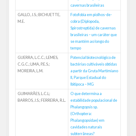
cavernas brasileiras
GALLO, J.S.; BICHUETTE,
Fotofobia em piolhos-de-
M.E.
cobra (Diplopoda,
Spirostreptida) de cavernas
brasileiras – um caráter que
se mantém ao longo do
tempo
GUERRA, L.C.C.; LEMES,
Potencial biotecnológico de
C.G.C.; LIMA, P.E.S.;
bactérias cultiváveis obtidas
MOREIRA, L.M.
a partir da Gruta Martimiano
II, Parque Estadual do
Ibitipoca – MG
GUIMARÃES, L.C.L;
O que determina a
BARROS, J.S.; FERREIRA, R.L.
estabilidade populacional de
Phalangopsis sp.
(Orthoptera:
Phalangopsidae) em
cavidades naturais
subterrâneas?