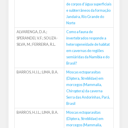
de corpos d’água superficiais
e subterrâneos da formação
Jandaíra, Rio Grande do
Norte
ALVARENGA, D.A.;
Como a fauna de
SPERANDEI, V.F.; SOUZA-
invertebrados responde a
SILVA, M.; FERREIRA, R.L.
heterogeneidade de habitat
em cavernas de regiões
semiáridas da Namíbia e do
Brasil?
BARROS, H.J.L.; LIMA, B.A.
Moscas ectoparasitas
(Diptera, Streblidae) em
morcegos (Mammalia,
Chiroptera) da caverna
Serra das Andorinhas, Pará,
Brasil
BARROS, H.J.L.; LIMA, B.A.
Moscas ectoparasitas
(Diptera, Streblidae) em
morcegos (Mammalia,