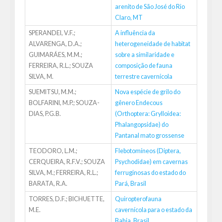
arenito de São José do Rio
Claro, MT
SPERANDEI, V.F.;
A influência da
ALVARENGA, D.A.;
heterogeneidade de habitat
GUIMARÁES, M.M.;
sobre a similaridade e
FERREIRA, R.L.; SOUZA
composição de fauna
SILVA, M.
terrestre cavernícola
SUEMITSU, M.M.;
Nova espécie de grilo do
BOLFARINI, M.P.; SOUZA-
gênero Endecous
DIAS, P.G.B.
(Orthoptera: Grylloidea:
Phalangopsidae) do
Pantanal mato grossense
TEODORO, L.M.;
Flebotomíneos (Diptera,
CERQUEIRA, R.F.V.; SOUZA
Psychodidae) em cavernas
SILVA, M.; FERREIRA, R.L.;
ferruginosas do estado do
BARATA, R.A.
Pará, Brasil
TORRES, D.F.; BICHUETTE,
Quiropterofauna
M.E.
cavernícola para o estado da
Bahia, Brasil