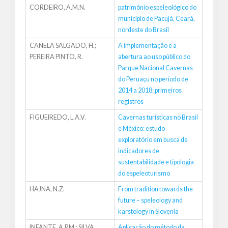
CORDEIRO, A.M.N.
patrimônio espeleológico do
município de Pacujá, Ceará,
nordeste do Brasil
CANELA SALGADO, H.;
A implementação e a
PEREIRA PINTO, R.
abertura ao uso público do
Parque Nacional Cavernas
do Peruaçu no período de
2014 a 2018: primeiros
registros
FIGUEIREDO, L.A.V.
Cavernas turísticas no Brasil
e México: estudo
exploratório em busca de
indicadores de
sustentabilidade e tipologia
do espeleoturismo
HAJNA, N.Z.
From tradition towards the
future – speleology and
karstology in Slovenia
INFANTE, A.P.M.; SILVA,
Aplicação do método da