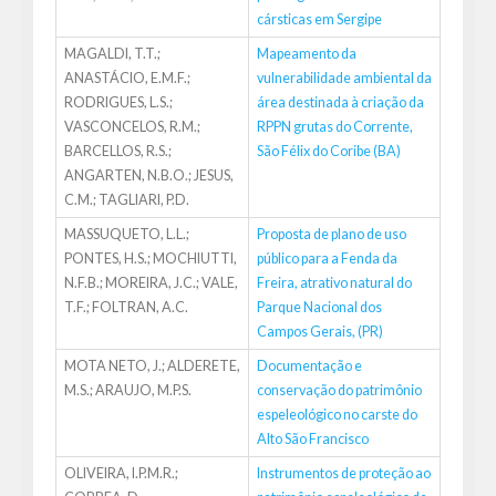
cársticas em Sergipe
MAGALDI, T.T.;
Mapeamento da
ANASTÁCIO, E.M.F.;
vulnerabilidade ambiental da
RODRIGUES, L.S.;
área destinada à criação da
VASCONCELOS, R.M.;
RPPN grutas do Corrente,
BARCELLOS, R.S.;
São Félix do Coribe (BA)
ANGARTEN, N.B.O.; JESUS,
C.M.; TAGLIARI, P.D.
MASSUQUETO, L.L.;
Proposta de plano de uso
PONTES, H.S.; MOCHIUTTI,
público para a Fenda da
N.F.B.; MOREIRA, J.C.; VALE,
Freira, atrativo natural do
T.F.; FOLTRAN, A.C.
Parque Nacional dos
Campos Gerais, (PR)
MOTA NETO, J.; ALDERETE,
Documentação e
M.S.; ARAUJO, M.P.S.
conservação do patrimônio
espeleológico no carste do
Alto São Francisco
OLIVEIRA, I.P.M.R.;
Instrumentos de proteção ao