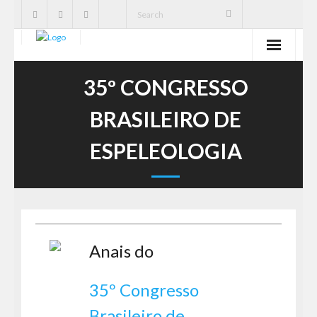
SBE
35º CONGRESSO
Cavernas
BRASILEIRO DE
Publicações
ESPELEOLOGIA
Notícias
Ações
Serviços
Anais do
CNC
35º Congresso
Brasileiro de