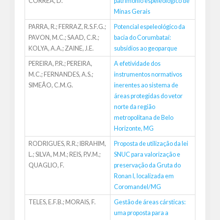
CORREA, D.
patrimônio espeleológico de
Minas Gerais
PARRA, R.; FERRAZ, R.S.F.G.;
Potencial espeleológico da
PAVON, M.C.; SAAD, C.R.;
bacia do Corumbataí:
KOLYA, A.A.; ZAINE, J.E.
subsídios ao geoparque
PEREIRA, P.R.; PEREIRA,
A efetividade dos
M.C.; FERNANDES, A.S.;
instrumentos normativos
SIMEÃO, C.M.G.
inerentes ao sistema de
áreas protegidas do vetor
norte da região
metropolitana de Belo
Horizonte, MG
RODRIGUES, R.R.; IBRAHIM,
Proposta de utilização da lei
L.; SILVA, M.M.; REIS, P.V.M.;
SNUC para valorização e
QUAGLIO, F.
preservação da Gruta do
Ronan I, localizada em
Coromandel/MG
TELES, E.F.B.; MORAIS, F.
Gestão de áreas cársticas:
uma proposta para a