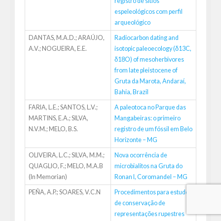
registro de sítios
espeleológicos com perfil
arqueológico
DANTAS, M.A.D.; ARAÚJO,
Radiocarbon dating and
A.V.; NOGUEIRA, E.E.
isotopic paleoecology (δ13C,
δ18O) of mesoherbivores
from late pleistocene of
Gruta da Marota, Andaraí,
Bahia, Brazil
FARIA, L.E.; SANTOS, L.V.;
A paleotoca no Parque das
MARTINS, E.A.; SILVA,
Mangabeiras: o primeiro
N.V.M.; MELO, B.S.
registro de um fóssil em Belo
Horizonte – MG
OLIVEIRA, L.C.; SILVA, M.M.;
Nova ocorrência de
QUAGLIO, F.; MELO, M.A.B
microbialitos na Gruta do
(In Memorian)
Ronan I, Coromandel – MG
PEÑA, A.P.; SOARES, V.C.N
Procedimentos para estudos
de conservação de
representações rupestres