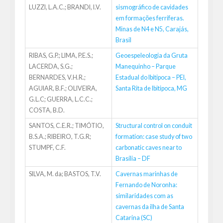
LUZZI, L.A.C.; BRANDI, I.V.
sismográfico de cavidades
em formações ferríferas.
Minas de N4 e N5, Carajás,
Brasil
RIBAS, G.P.; LIMA, P.E.S.;
Geoespeleologia da Gruta
LACERDA, S.G.;
Manequinho – Parque
BERNARDES, V.H.R.;
Estadual do Ibitipoca – PEI,
AGUIAR, B.F.; OLIVEIRA,
Santa Rita de Ibitipoca, MG
G.L.C; GUERRA, L.C.C.;
COSTA, B.D.
SANTOS, C.E.R.; TIMÓTIO,
Structural control on conduit
B.S.A.; RIBEIRO, T.G.R;
formation: case study of two
STUMPF, C.F.
carbonatic caves near to
Brasília – DF
SILVA, M. da; BASTOS, T.V.
Cavernas marinhas de
Fernando de Noronha:
similaridades com as
cavernas da ilha de Santa
Catarina (SC)