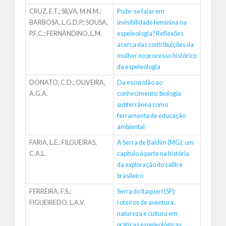
CRUZ, E.T.; SILVA, M.N.M.;
Pode-se falar em
BARBOSA, L.G.D.P.; SOUSA,
invisibilidade feminina na
P.F.C.; FERNANDINO, L.M.
espeleologia? Reflexões
acerca das contribuições da
mulher no processo histórico
da espeleologia
DONATO, C.D.; OLIVEIRA,
Da escuridão ao
A.G.A.
conhecimento: biologia
subterrânea como
ferramenta de educação
ambiental
FARIA, L.E.; FILGUEIRAS,
A Serra de Baldim (MG): um
C.A.L.
capítulo à parte na história
da exploração do salitre
brasileiro
FERREIRA, F.S.;
Serra do Itaqueri (SP):
FIGUEIREDO. L.A.V.
roteiros de aventura,
natureza e cultura em
práticas espeleológicas